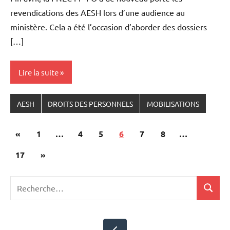
revendications des AESH lors d’une audience au
ministère. Cela a été l’occasion d’aborder des dossiers
[…]
Lire la suite
AESH
DROITS DES PERSONNELS
MOBILISATIONS
Pagination
Publications
«
1
…
4
5
6
7
8
…
des
précédentes
Articles
17
»
publications
suivants
Recherche
Recher
pour
: