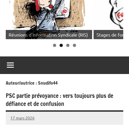
le (RIS)
Stages de formation syndicale
Pour adh
Auteur/autrice :
Snudifo44
PSC partie prévoyance : vers toujours plus de
défiance et de confusion
17 mars 2026
Snudifo44