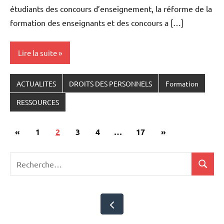
étudiants des concours d’enseignement, la réforme de la
formation des enseignants et des concours a […]
Lire la suite
ACTUALITES
DROITS DES PERSONNELS
Formation
RESSOURCES
Pagination
Publications
Articles
«
1
2
3
4
…
17
»
des
précédentes
suivants
Recherche
publications
Recher
pour
: