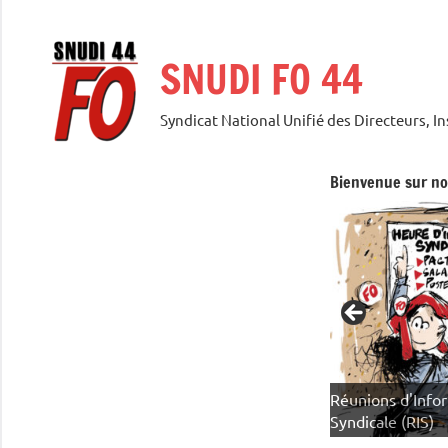
Aller
au
SNUDI FO 44
contenu
Syndicat National Unifié des Directeurs, I
Bienvenue sur not
Réunions d'Info
MOBILISATIONS EN COURS
Syndicale (RIS)