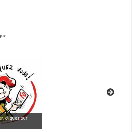
ique
r, cliquez sur