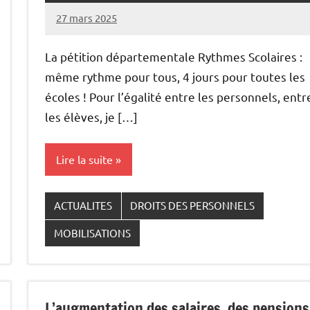
27 mars 2025
Snudifo44
La pétition départementale Rythmes Scolaires :
même rythme pour tous, 4 jours pour toutes les
écoles ! Pour l’égalité entre les personnels, entr
les élèves, je […]
Lire la suite
ACTUALITES
DROITS DES PERSONNELS
MOBILISATIONS
L’augmentation des salaires, des pensions