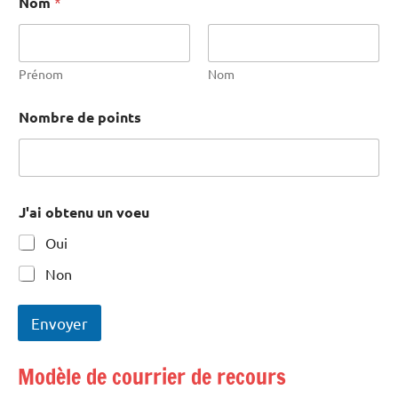
Nom
*
Prénom
Nom
Nombre de points
J'ai obtenu un voeu
Oui
Non
v
o
Envoyer
e
u
A
Modèle de courrier de recours
J
l
'