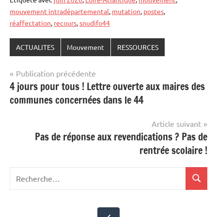
mouvement intradépartemental
,
mutation
,
postes
,
réaffectation
,
recours
,
snudifo44
ACTUALITES
Mouvement
RESSOURCES
Navigation
Publication précédente
4 jours pour tous ! Lettre ouverte aux maires des
de
communes concernées dans le 44
l’article
Article suivant
Pas de réponse aux revendications ? Pas de
rentrée scolaire !
Recherche
Recher
pour
: