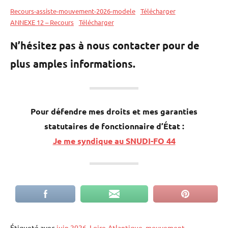
a
t
Recours-assiste-mouvement-2026-modele
Télécharger
i
ANNEXE 12 – Recours
Télécharger
e
M
O
r
B
N’hésitez pas à nous contacter pour de
n
plus amples informations.
a
t
i
Pour défendre mes droits et mes garanties
v
statutaires de fonctionnaire d’État :
e
Je me syndique au SNUDI-FO 44
:
Étiqueté avec
juin 2026
,
Loire-Atlantique
,
mouvement
,