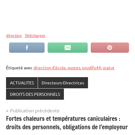
direction
Télécharger
Étiqueté avec
direction d'école
,
postes
,
snudifo44
,
statut
ACTUALITES
Directeurs-Directrices
DROITS DES PERSONNELS
Navigation
Publication précédente
Fortes chaleurs et températures caniculaires :
de
droits des personnels, obligations de l’employeur
l’article