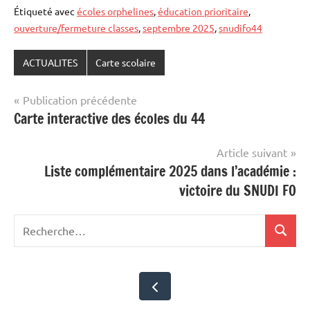
Étiqueté avec
écoles orphelines
,
éducation prioritaire
,
ouverture/fermeture classes
,
septembre 2025
,
snudifo44
ACTUALITES
Carte scolaire
Navigation
Publication précédente
Carte interactive des écoles du 44
de
l’article
Article suivant
Liste complémentaire 2025 dans l’académie :
victoire du SNUDI FO
Recherche
Recher
pour
: