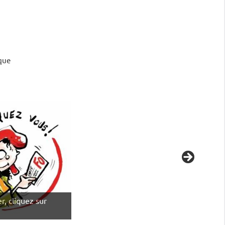
ique
r, cliquez sur