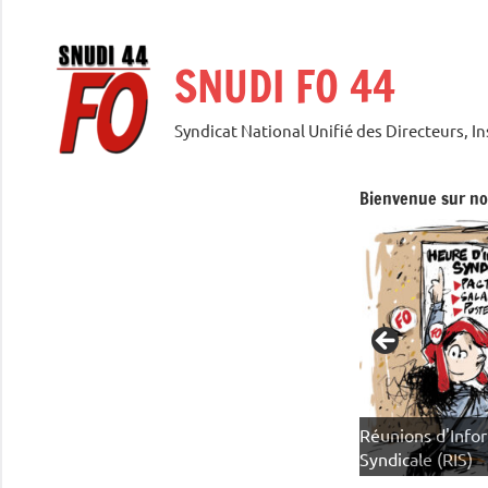
Aller
au
SNUDI FO 44
contenu
Syndicat National Unifié des Directeurs, I
Bienvenue sur not
Réunions d'Info
MOBILISATIONS EN COURS
Syndicale (RIS)