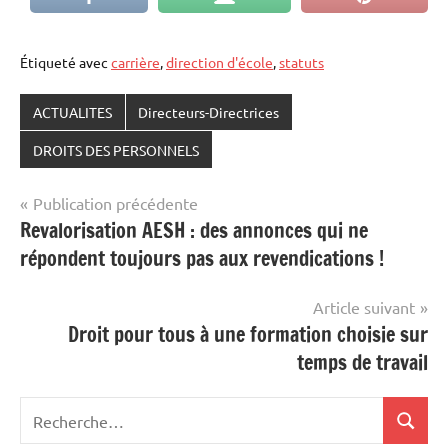
Étiqueté avec
carrière
,
direction d'école
,
statuts
ACTUALITES
Directeurs-Directrices
DROITS DES PERSONNELS
Navigation
Publication précédente
Revalorisation AESH : des annonces qui ne
de
répondent toujours pas aux revendications !
l’article
Article suivant
Droit pour tous à une formation choisie sur
temps de travail
Recherche
Recher
pour