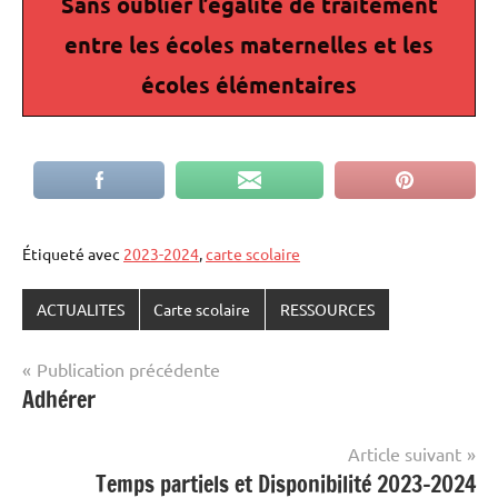
Sans oublier l’égalité de traitement
entre les écoles maternelles et les
écoles élémentaires
Étiqueté avec
2023-2024
,
carte scolaire
ACTUALITES
Carte scolaire
RESSOURCES
Navigation
Publication précédente
Adhérer
de
l’article
Article suivant
Temps partiels et Disponibilité 2023-2024