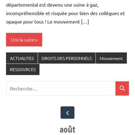
départemental est devenu une usine à gaz,
incompréhensible et risquée pour bien des collègues et
opaque pour tous ! Le mouvement […]
Lire la suite
ACTUALITES
DROITS DES PERSONNELS
Mouvement
RESSOURCES
Recherche
Recher
pour
:
août